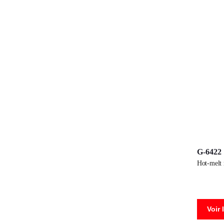
G-6422
hot-melt
Voir 