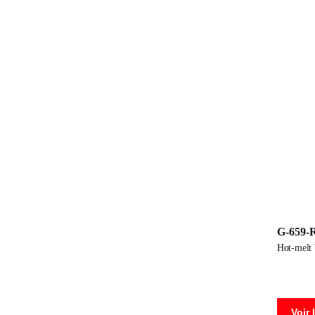
G-659-
hot-melt
Voir 