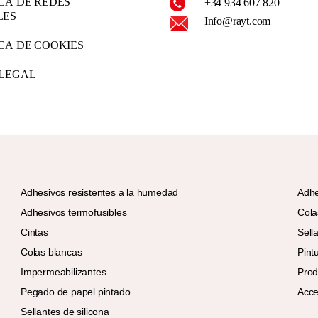
ICA DE REDES
+34 934 607 820
LES
Info@rayt.com
ICA DE COOKIES
 LEGAL
Adhesivos resistentes a la humedad
Adhe
Adhesivos termofusibles
Cola
Cintas
Sell
Colas blancas
Pint
Impermeabilizantes
Prod
Pegado de papel pintado
Acce
Sellantes de silicona