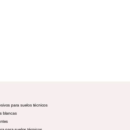
sivos para suelos técnicos
s blancas
antes
ura para suelos técnicos