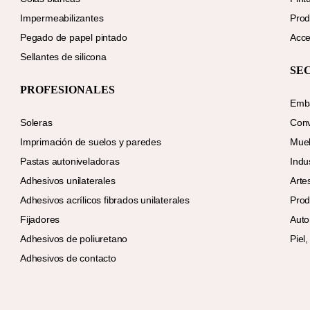
Impermeabilizantes
Prod
Pegado de papel pintado
Acce
Sellantes de silicona
SE
PROFESIONALES
Emba
Soleras
Conv
Imprimación de suelos y paredes
Mue
Pastas autoniveladoras
Indu
Adhesivos unilaterales
Arte
Adhesivos acrílicos fibrados unilaterales
Prod
Fijadores
Auto
Adhesivos de poliuretano
Piel,
Adhesivos de contacto