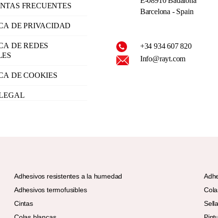
E-08910 Badalona
NTAS FRECUENTES
Barcelona - Spain
ICA DE PRIVACIDAD
ICA DE REDES
+34 934 607 820
LES
Info@rayt.com
ICA DE COOKIES
 LEGAL
Adhesivos resistentes a la humedad
Adhe
Adhesivos termofusibles
Cola
Cintas
Sell
Colas blancas
Pint