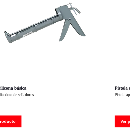
silicona básica
Pistola 
plicadora de selladores.
pistola a
producto
Ver 