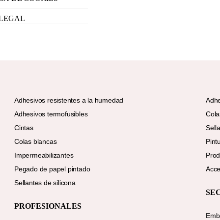
 LEGAL
Adhesivos resistentes a la humedad
Adhe
Adhesivos termofusibles
Cola
Cintas
Sell
Colas blancas
Pint
Impermeabilizantes
Prod
Pegado de papel pintado
Acce
Sellantes de silicona
SE
PROFESIONALES
Emba