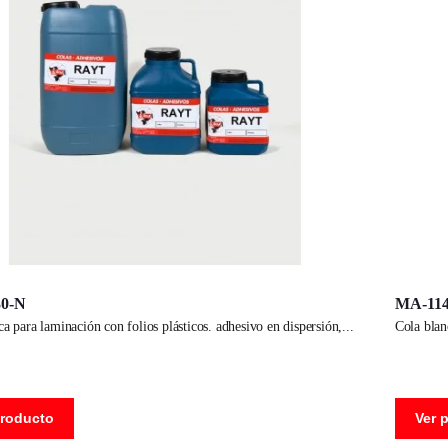
0-N
MA-11
nca para laminación con folios plásticos. adhesivo en dispersión,
cola bla
producto
Ver 