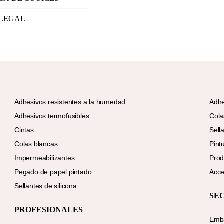
 LEGAL
Adhesivos resistentes a la humedad
Adhe
Adhesivos termofusibles
Cola
Cintas
Sell
Colas blancas
Pint
Impermeabilizantes
Prod
Pegado de papel pintado
Acce
Sellantes de silicona
SE
PROFESIONALES
Emba