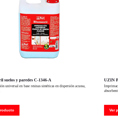
il suelos y paredes C-1346-A
UZIN P
imprimación de caucho sintético en base acuosa. para superficies
absorbent
producto
Ver 