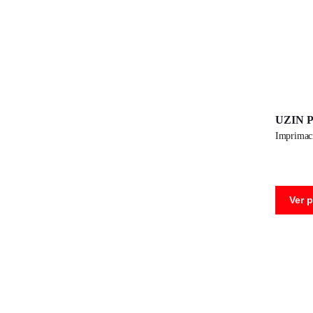
UZIN P
imprimac
Ver 