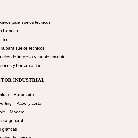
sivos para suelos técnicos
s blancas
antes
ura para suelos técnicos
uctos de limpieza y mantenimiento
sorios y herramientas
CTOR INDUSTRIAL
laje – Etiquetado
erting – Papel y cartón
ble – Madera
stria general
s gráficas
uctos de higiene