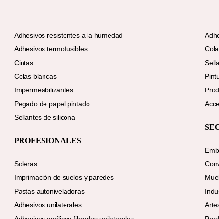
Adhesivos resistentes a la humedad
Adhe
Adhesivos termofusibles
Cola
Cintas
Sell
Colas blancas
Pint
Impermeabilizantes
Prod
Pegado de papel pintado
Acce
Sellantes de silicona
SE
PROFESIONALES
Emba
Soleras
Conv
Imprimación de suelos y paredes
Mue
Pastas autoniveladoras
Indu
Adhesivos unilaterales
Arte
Adhesivos acrílicos fibrados unilaterales
Prod