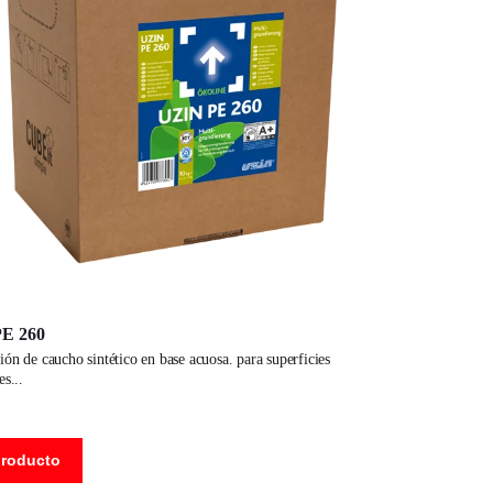
E 260
es
producto