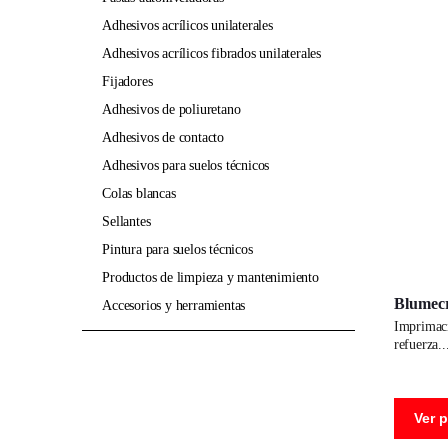
adhesivos acrílicos unilaterales
adhesivos acrílicos fibrados unilaterales
fijadores
adhesivos de poliuretano
adhesivos de contacto
adhesivos para suelos técnicos
colas blancas
sellantes
pintura para suelos técnicos
productos de limpieza y mantenimiento
Blumecr
accesorios y herramientas
imprimación universal en base resinas sintéticas en dispersión acuosa,
refuerza
Ver 