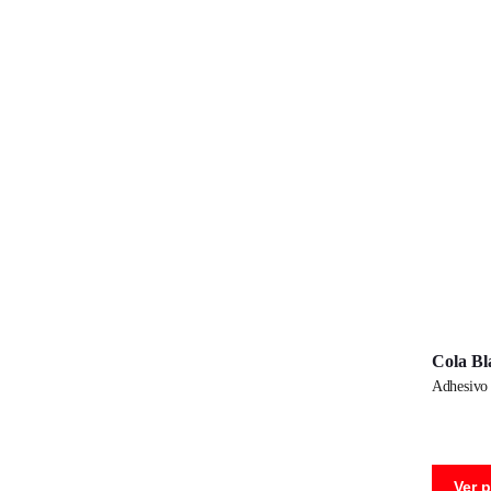
Cola Bl
adhesiv
Ver 