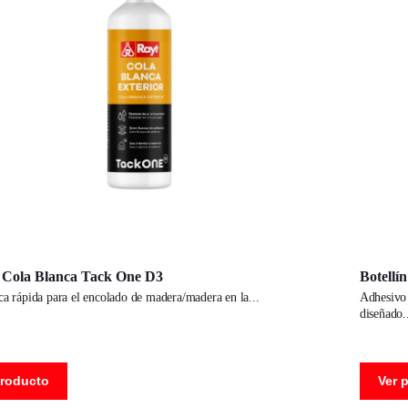
n Cola Blanca Tack One D3
Botellí
nca rápida para el encolado de madera/madera en la
adhesivo acuoso de última generación basado en polímeros híbridos,
diseñado
producto
Ver 