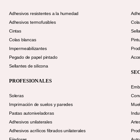
Adhesivos resistentes a la humedad
Adhe
Adhesivos termofusibles
Cola
Cintas
Sell
Colas blancas
Pint
Impermeabilizantes
Prod
Pegado de papel pintado
Acce
Sellantes de silicona
SE
PROFESIONALES
Emba
Soleras
Conv
Imprimación de suelos y paredes
Mue
Pastas autoniveladoras
Indu
Adhesivos unilaterales
Arte
Adhesivos acrílicos fibrados unilaterales
Prod
Fijadores
Auto