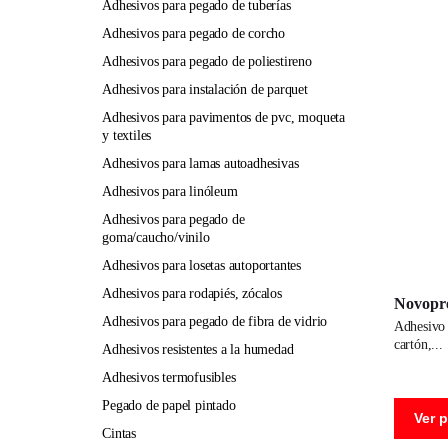
adhesivos para pegado de tuberías
adhesivos para pegado de corcho
adhesivos para pegado de poliestireno
adhesivos para instalación de parquet
adhesivos para pavimentos de pvc, moqueta
y textiles
adhesivos para lamas autoadhesivas
adhesivos para linóleum
adhesivos para pegado de
goma/caucho/vinilo
adhesivos para losetas autoportantes
adhesivos para rodapiés, zócalos
Novopre
adhesivos para pegado de fibra de vidrio
adhesivo universal para pegado de múltiples materiales como papel,
cartón,
adhesivos resistentes a la humedad
adhesivos termofusibles
pegado de papel pintado
Ver 
cintas