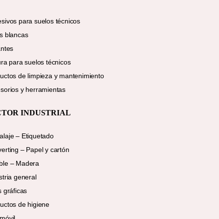
sivos para suelos técnicos
s blancas
antes
ura para suelos técnicos
uctos de limpieza y mantenimiento
sorios y herramientas
CTOR INDUSTRIAL
laje – Etiquetado
erting – Papel y cartón
ble – Madera
stria general
s gráficas
uctos de higiene
móvil