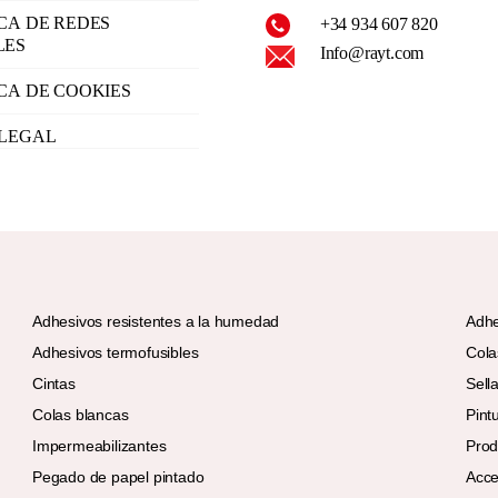
ICA DE REDES
+34 934 607 820
LES
Info@rayt.com
ICA DE COOKIES
 LEGAL
Adhesivos resistentes a la humedad
Adhe
Adhesivos termofusibles
Cola
Cintas
Sell
Colas blancas
Pint
Impermeabilizantes
Prod
Pegado de papel pintado
Acce