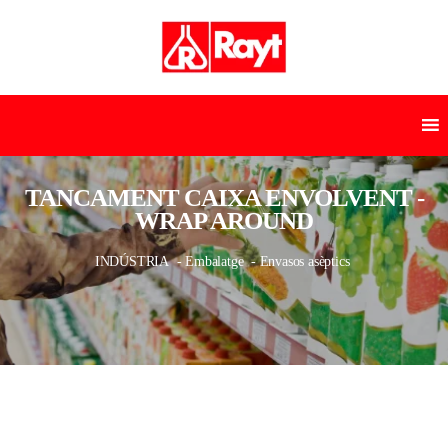
TANCAMENT CAIXA ENVOLVENT -
WRAP AROUND
INDÚSTRIA
- Embalatge
- Envasos asèptics