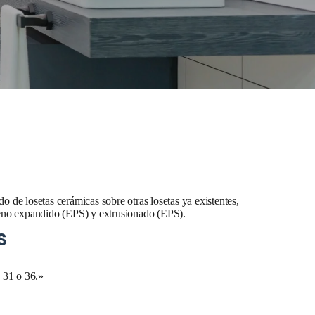
ado de losetas cerámicas sobre otras losetas ya existentes,
tireno expandido (EPS) y extrusionado (EPS).
S
 31 o 36.»