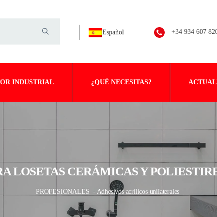
+34 934 607 82
Español
OR INDUSTRIAL
¿QUÉ NECESITAS?
ACTUAL
RA LOSETAS CERÁMICAS Y POLIESTIR
PROFESIONALES
- Adhesivos acrílicos unilaterales