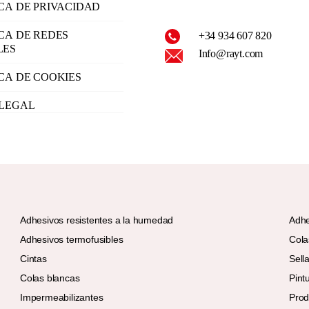
ICA DE PRIVACIDAD
ICA DE REDES
+34 934 607 820
LES
Info@rayt.com
ICA DE COOKIES
 LEGAL
Adhesivos resistentes a la humedad
Adhe
Adhesivos termofusibles
Cola
Cintas
Sell
Colas blancas
Pint
Impermeabilizantes
Prod